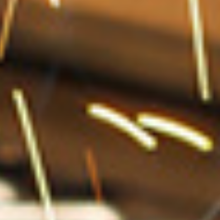
Ihr kompetenter Partner für
Schweißgeräte
Ursprünglich als lokaler Service- und Reparaturbetrieb
tätig, entwickelte sich REHM in seiner über 40-jährigen
Geschichte zum international agierenden Hersteller
hochwertiger Schweißgeräte. Vor allem das neue Konzept
der Stromquellendynamik beim Schweißgerät trug in den
1980er-Jahren wesentlich zum Durchbruch bei. Heute
umfasst das Produktportfolio leistungsfähige
Schweißtechnik von Impulslichtbogen-MIG/MAG-
Anlagen über Invertertechnik bis zum Schweißzubehör.
Als Entwickler und Hersteller innovativer Technologien
produziert REHM ausschließlich in Deutschland und
gewährleistet damit eine hervorragende
Verarbeitungsqualität der Geräte, die auch widrigsten
Umweltbedingungen standhält. Die einfache